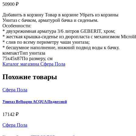
50900 ₽
Добавить в корзину
Товар в корзине
Убрать из корзины
Унитаз с бачком, арматурой бачка и сиденьем.
Особенности:
* двухрежимная арматура 3/6 литров GEBERIT, хром;
* жесткая крышка-сиденье из дюропласта с механизмом Microlif
* слив по всему периметру чаши унитаза;
* бесшумное наполнение, нижний подвод воды к бачку.
компактТип унитаза
75х45х87По размеру, см
Каталог магазина Сфера Пола
Похожие товары
Сфера Пола
Унитаз Belbagno ACQUA Подвесной
17142 ₽
Сфера Пола