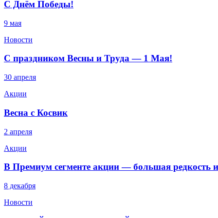
С Днём Победы!
9 мая
Новости
С праздником Весны и Труда — 1 Мая!
30 апреля
Акции
Весна с Косвик
2 апреля
Акции
В Премиум сегменте акции — большая редкость и
8 декабря
Новости