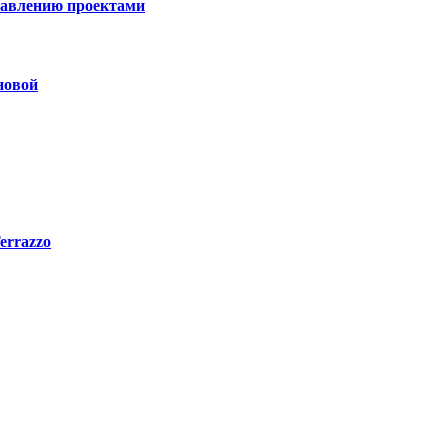
правлению проектами
новой
errazzo