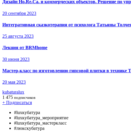
Дизайн Ho.Re.Ca. и коммерческих объектов. Решение по у
20 сентября 2023
Интегративная сказкотерапия от психолога Татьяны Толче
25 августа 2023
Лекция от BRMhome
30 июня 2023
Мастер-класс по изготовлению гипсовой плитки в технике T
20 мая 2023
kubaturalux
1 475
подписчиков
+ Подписаться
#luxкубатура
#luxкубатура_мероприятие
#luxкубатура_мастеркласс
#люкскубатура