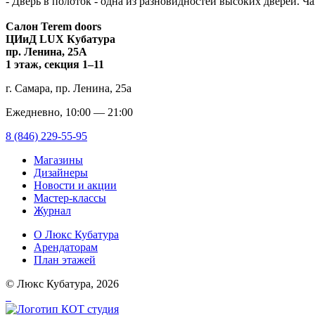
- Дверь в полоток - одна из разновидностей высоких дверей. Ч
Салон Terem doors
ЦИиД LUX Кубатура
пр. Ленина, 25А
1 этаж, секция 1–11
г. Самара, пр. Ленина, 25а
Ежедневно, 10:00 — 21:00
8 (846) 229-55-95
Магазины
Дизайнеры
Новости и акции
Мастер-классы
Журнал
О Люкс Кубатура
Арендаторам
План этажей
© Люкс Кубатура, 2026